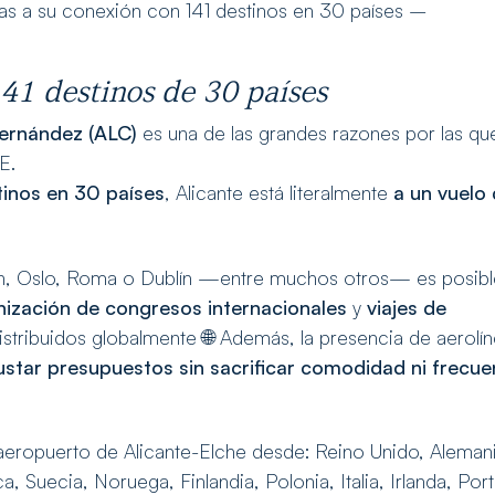
ias a su conexión con 141 destinos en 30 países –
41 destinos de 30 países
Hernández (ALC)
es una de las grandes razones por las qu
E.
tinos en 30 países
, Alicante está literalmente
a un vuelo
ín, Oslo, Roma o Dublín —entre muchos otros— es posibl
nización de congresos internacionales
y
viajes de
stribuidos globalmente 🌐 Además, la presencia de aerolí
ustar presupuestos sin sacrificar comodidad ni frecue
aeropuerto de Alicante-Elche desde: Reino Unido, Alemani
, Suecia, Noruega, Finlandia, Polonia, Italia, Irlanda, Port