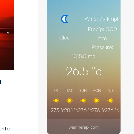
Wind: 7.9 kmph
Precip: 0.00
Clear
mm
Pressure:
1018.0 mb
26.5
°c
n
FRI
SAT
SUN
MON
TUE
27.5
°c
28.1
°c
27.6
°c
27.6
°c
27.6
°c
weatherapi.com
ente