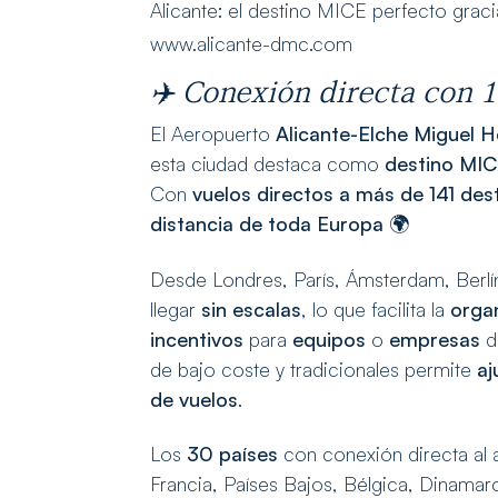
Alicante: el destino MICE perfecto grac
www.alicante-dmc.com
✈️ Conexión directa con 1
El Aeropuerto
Alicante-Elche Miguel 
esta ciudad destaca como
destino MIC
Con
vuelos directos a más de 141 des
distancia de toda Europa
🌍
Desde Londres, París, Ámsterdam, Berl
llegar
sin escalas
, lo que facilita la
orga
incentivos
para
equipos
o
empresas
di
de bajo coste y tradicionales permite
aj
de vuelos
.
Los
30 países
con conexión directa al 
Francia, Países Bajos, Bélgica, Dinamarca