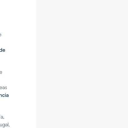
e
 de
e
neas
ncia
a,
ugal,