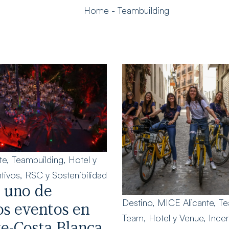
Home
-
Teambuilding
te
,
Teambuilding
,
Hotel y
tivos
,
RSC y Sostenibilidad
e uno de
Destino
,
MICE Alicante
,
Te
os eventos en
Team
,
Hotel y Venue
,
Incen
te-Costa Blanca