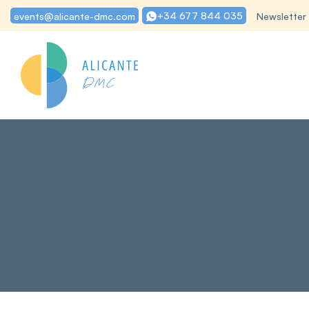
+34 677 844 035
events@alicante-dmc.com
Newsletter