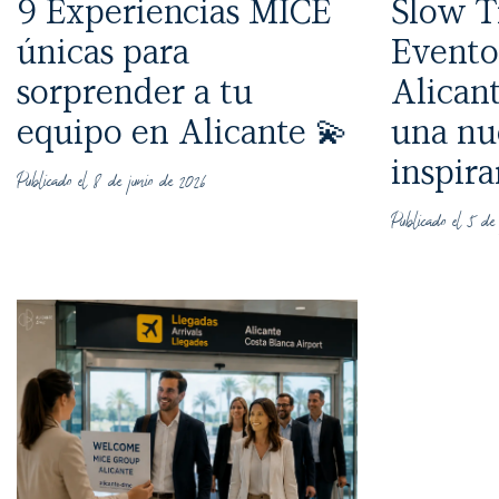
9 Experiencias MICE
Slow T
únicas para
Evento
sorprender a tu
Alicant
equipo en Alicante 💫
una nu
inspira
Publicado el 8 de junio de 2026
Publicado el 5 de