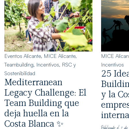
Eventos Alicante
,
MICE Alicante
,
MICE Alican
Teambuilding
,
Incentivos
,
RSC y
Incentivos
25 Ide
Sostenibilidad
Mediterranean
Buildi
Legacy Challenge: El
y la Co
Team Building que
empres
deja huella en la
interna
Costa Blanca ✨
Publicado el 2 de 