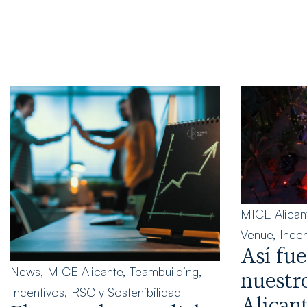
MICE Alican
Venue
,
Incen
Así fu
News
,
MICE Alicante
,
Teambuilding
,
nuestr
Incentivos
,
RSC y Sostenibilidad
Alican