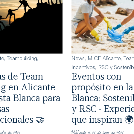
te
,
Teambuilding
,
News
,
MICE Alicante
,
Team
Incentivos
,
RSC y Sostenibi
as de Team
Eventos con
ng en Alicante
propósito en la
sta Blanca para
Blanca: Sosteni
as
y RSC - Experi
cionales 🤝
que inspiran 🌍
julio de 2026
Publicado el 26 de junio de 2026