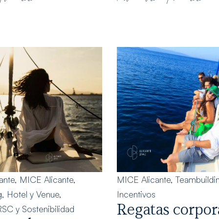
ante
,
MICE Alicante
,
MICE Alicante
,
Teambuildi
g
,
Hotel y Venue
,
Incentivos
Regatas corpor
SC y Sostenibilidad