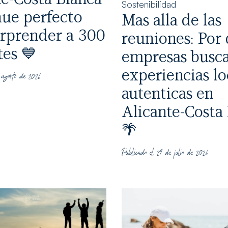
Sostenibilidad
nue perfecto
Mas alla de las
orprender a 300
reuniones: Por 
tes 💙
empresas busc
experiencias lo
 agosto de 2026
autenticas en
Alicante-Costa
🌴
Publicado el 29 de julio de 2026