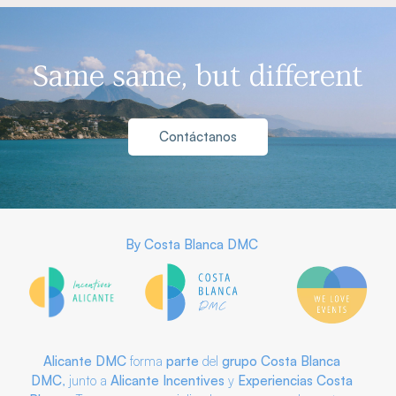
Same same, but different
Contáctanos
By
Costa Blanca DMC
Alicante DMC
forma
parte
del
grupo
Costa Blanca
DMC
, junto a
Alicante Incentives
y
Experiencias Costa