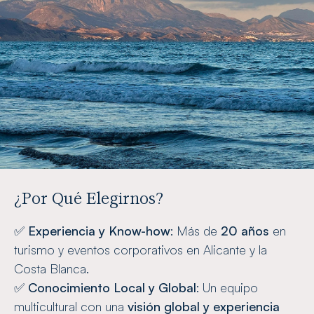
¿Por Qué Elegirnos?
✅
Experiencia y Know-how
: Más de
20 años
en
turismo y eventos corporativos en Alicante y la
Costa Blanca.
✅
Conocimiento Local y Global
: Un equipo
multicultural con una
visión global y experiencia