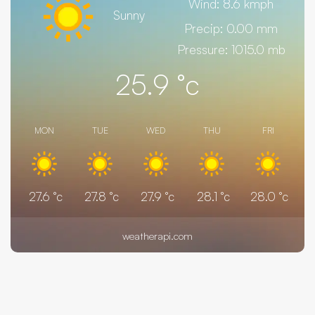
Wind: 8.6 kmph
Sunny
Precip: 0.00 mm
Pressure: 1015.0 mb
25.9
°c
MON
TUE
WED
THU
FRI
27.6
°c
27.8
°c
27.9
°c
28.1
°c
28.0
°c
weatherapi.com