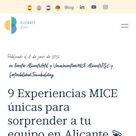
Blog
Publicado el 8 de junio de 2026
en
Eventos Alicante
,
Hotel y Venue
,
Incentivos
,
MICE Alicante
,
RSC y
Sostenibilidad
,
Teambuilding
9 Experiencias MICE
únicas para
sorprender a tu
equipo en Alicante 💫