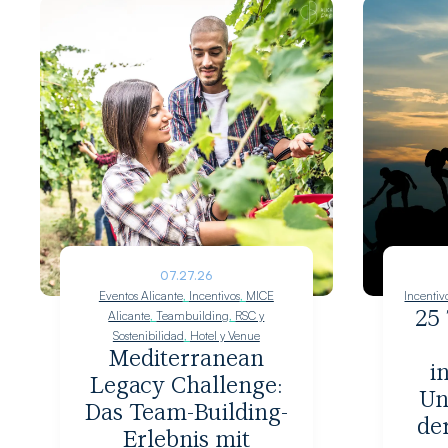
07.27.26
Eventos Alicante
,
Incentivos
,
MICE
Incentiv
Alicante
,
Teambuilding
,
RSC y
25 
Sostenibilidad
,
Hotel y Venue
Mediterranean
i
Legacy Challenge:
Un
Das Team-Building-
de
Erlebnis mit