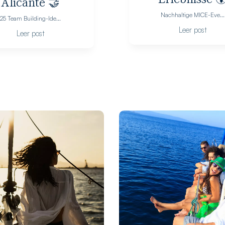
Alicante 🤝
Nachhaltige MICE-Eve...
25 Team Building-Ide...
Leer post
Leer post