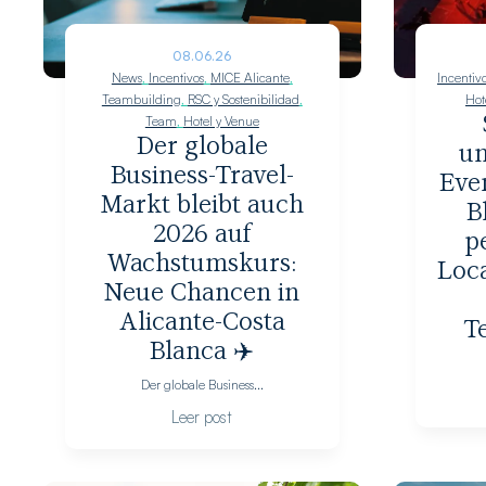
08.06.26
News
,
Incentivos
,
MICE Alicante
,
Incentiv
Teambuilding
,
RSC y Sostenibilidad
,
Hot
Team
,
Hotel y Venue
Der globale
un
Business-Travel-
Eve
Markt bleibt auch
B
2026 auf
p
Wachstumskurs:
Loca
Neue Chancen in
Alicante-Costa
T
Blanca ✈️
Der globale Business...
Leer post