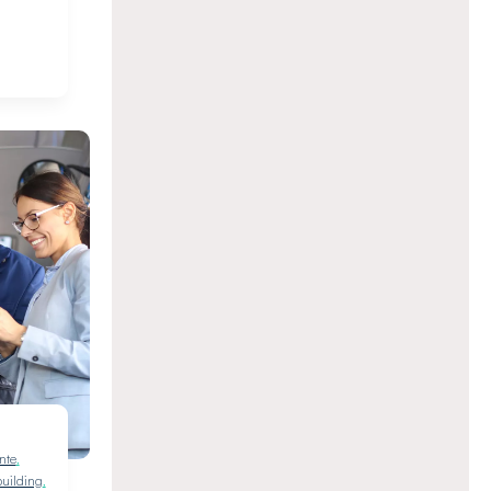
nte
,
uilding
,