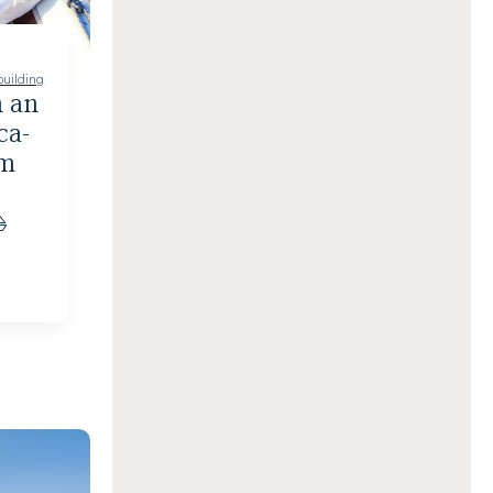
uilding
 an
ca-
am
⛵