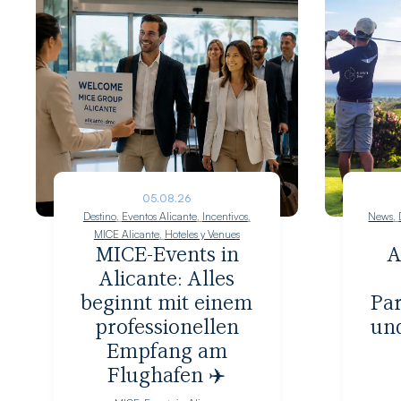
05.08.26
Destino
,
Eventos Alicante
,
Incentivos
,
News
,
MICE Alicante
,
Hoteles y Venues
MICE-Events in
A
Alicante: Alles
beginnt mit einem
Par
professionellen
und
Empfang am
Flughafen ✈️