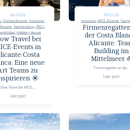
06.05.26
05.27.26
o
,
Eventos Alicante
,
Incentivos
,
Incentivos
,
MICE Alicante
,
Teamb
Alicante
,
Teambuilding
,
RSC y
Firmenregatten
tenibilidad
,
Hoteles y Venues
der Costa Blan
low Travel bei
Alicante: Te
ICE-Events in
Building im
licante-Costa
Mittelmeer 
anca: Eine neue
Firmenregatten an de...
Art Teams zu
Leer post
nspirieren ☀️
Slow Travel bei MICE...
Leer post