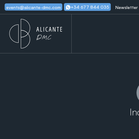
+34 677 844 035
events@alicante-dmc.com
Newsletter
In