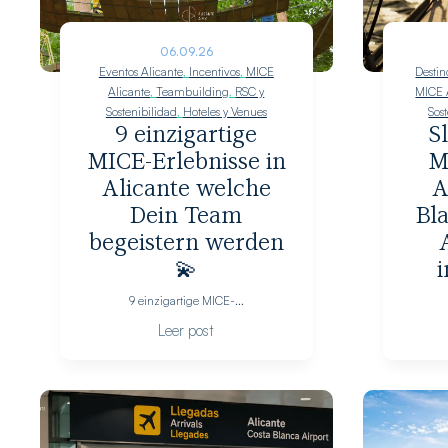
06.09.26
Eventos Alicante
,
Incentivos
,
MICE
Destin
Alicante
,
Teambuilding
,
RSC y
MICE 
Sostenibilidad
,
Hoteles y Venues
Sos
9 einzigartige
S
MICE-Erlebnisse in
M
Alicante welche
A
Dein Team
Bl
begeistern werden
💫
i
9 einzigartige MICE-...
Leer post