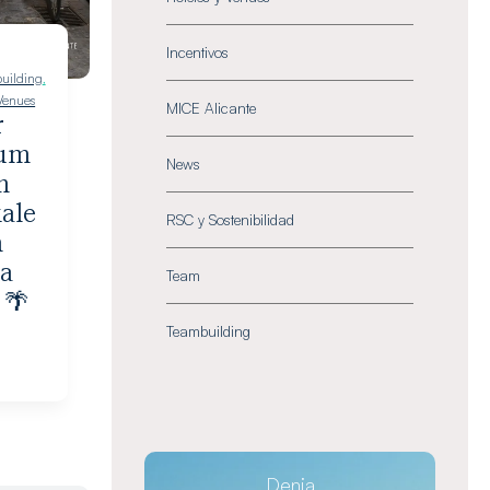
Incentivos
uilding
,
 Venues
MICE Alicante
r
rum
News
n
kale
RSC y Sostenibilidad
n
ta
Team
 🌴
Teambuilding
Denia