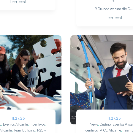
Leer post
9 Gründe warum die C...
Leer post
11.27.25
11.27.25
o
,
Eventos Alicante
,
Incentivos
,
News
,
Destino
,
Eventos Alica
Alicante
,
Teambuilding
,
RSC y
Incentivos
,
MICE Alicante
,
Teamb