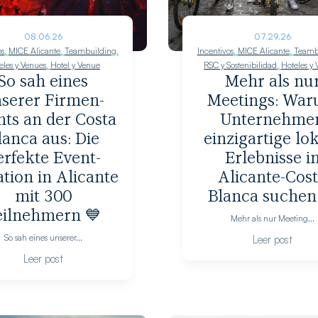
08.06.26
07.29.26
os
,
MICE Alicante
,
Teambuilding
,
Incentivos
,
MICE Alicante
,
Teamb
eles y Venues
,
Hotel y Venue
RSC y Sostenibilidad
,
Hoteles y
So sah eines
Mehr als nu
serer Firmen-
Meetings: Wa
nts an der Costa
Unternehme
lanca aus: Die
einzigartige lo
erfekte Event-
Erlebnisse i
tion in Alicante
Alicante-Cos
mit 300
Blanca suchen
eilnehmern 💙
Mehr als nur Meeting...
So sah eines unserer...
Leer post
Leer post