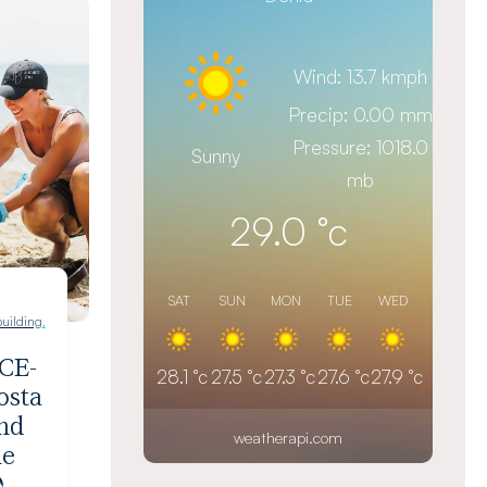
Wind: 13.7 kmph
Precip: 0.00 mm
Pressure: 1018.0
Sunny
mb
29.0
°c
SAT
SUN
MON
TUE
WED
uilding
,
CE-
28.1
°c
27.5
°c
27.3
°c
27.6
°c
27.9
°c
osta
nd
weatherapi.com
he
