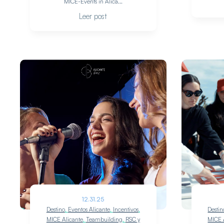
MICE-Events in Alica...
Leer post
12.31.25
Destino
,
Eventos Alicante
,
Incentivos
,
Destin
MICE Alicante
,
Teambuilding
,
RSC y
MICE 