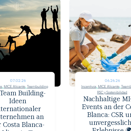
07.02.26
06.26.26
os
,
MICE Alicante
,
Teambuilding
Incentivos
,
MICE Alicante
,
Teamb
Team Building-
RSC y Sostenibilidad
Nachhaltige MI
Ideen
Events an der C
nternationaler
Blanca: CSR u
ternehmen an
unvergesslic
r Costa Blanca-
Erlebnisse 