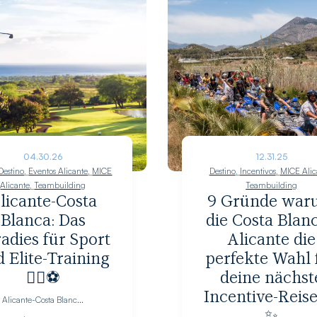
04.30.26
12.31.25
Destino
,
Eventos Alicante
,
MICE
Destino
,
Incentivos
,
MICE Alic
Alicante
,
Teambuilding
Teambuilding
licante-Costa
9 Gründe wa
Blanca: Das
die Costa Blanc
adies für Sport
Alicante die
 Elite-Training
perfekte Wahl 
🏃‍♀️⚽
deine nächst
Incentive-Reise
Alicante-Costa Blanc...
✨