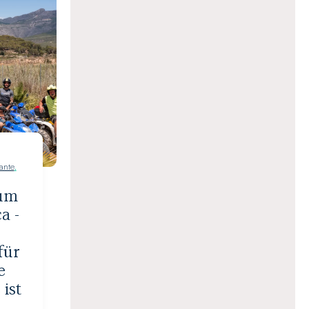
ante
,
rum
a -
für
e
 ist