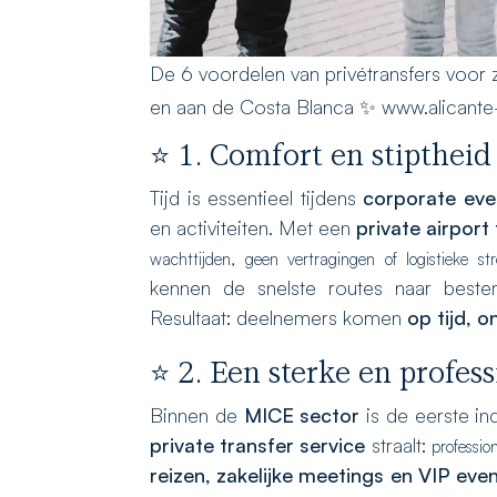
De 6 voordelen van privétransfers voor
en aan de Costa Blanca ✨ www.alicant
⭐ 1. Comfort en stipthei
Tijd is essentieel tijdens
corporate eve
en activiteiten. Met een
private airport 
wachttijden,
geen vertragingen of logistieke st
kennen de snelste routes naar beste
Resultaat: deelnemers komen
op tijd, 
⭐ 2. Een sterke en profess
Binnen de
MICE sector
is de eerste in
private transfer service
straalt:
profession
reizen, zakelijke meetings en VIP eve