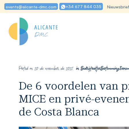
+34 677 844 035
events@alicante-dmc.com
Nieuwsbrie
Posted on 20 de november de 2025
in
Bedrijfsuitjes
,
Bestemming
,
Evene
De 6 voordelen van pr
MICE en privé-evenem
de Costa Blanca