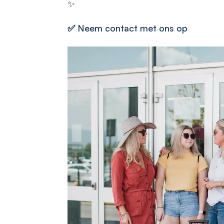
✨
✅
Neem contact met ons op