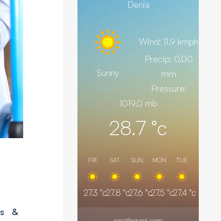
Denia
Wind: 11.9 kmph
Precip: 0.00
Sunny
mm
Pressure:
1019.0 mb
28.7
°c
FRI
SAT
SUN
MON
TUE
27.3
°c
27.8
°c
27.6
°c
27.5
°c
27.4
°c
es &
weatherapi.com