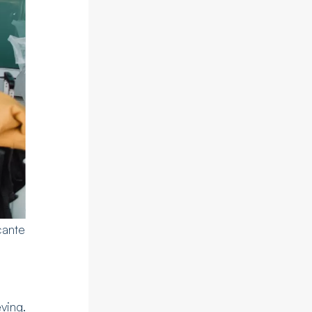
cante
ving.