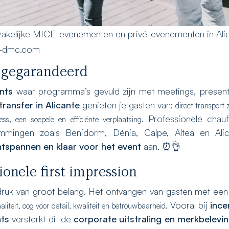
 zakelijke MICE-evenementen en privé-evenementen in Ali
e-dmc.com
d gegarandeerd
nts
waar programma’s gevuld zijn met meetings, present
transfer in Alicante
genieten je gasten van:
direct transport 
Professionele chauf
ress,
een soepele en efficiënte verplaatsing.
mmingen zoals Benidorm, Dénia, Calpe, Altea en Alic
ontspannen en klaar voor het event
aan. ⏰👌
ionele first impression
druk van groot belang. Het ontvangen van gasten met ee
Vooral bij
ince
aliteit,
oog voor detail,
kwaliteit en betrouwbaarheid.
nts
versterkt dit de
corporate uitstraling en merkbelevi