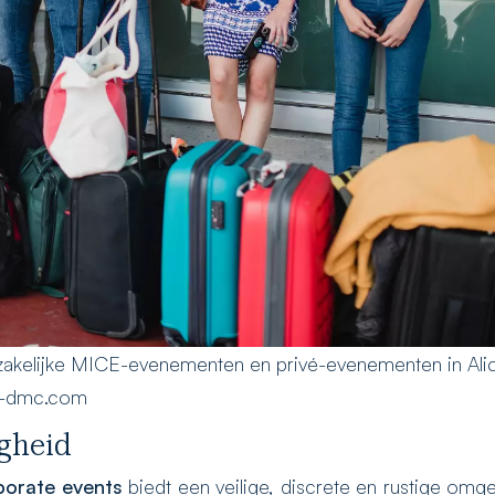
 zakelijke MICE-evenementen en privé-evenementen in Ali
te-dmc.com
igheid
rporate events
biedt een veilige, discrete en rustige omge