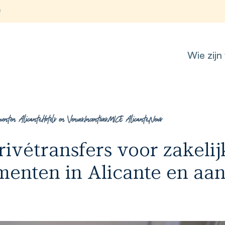
f
Wie zijn 
menten Alicante
,
Hotels en Venues
,
Incentives
,
MICE Alicante
,
News
ivétransfers voor zakelij
enten in Alicante en aa