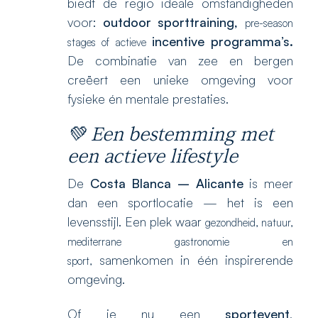
biedt de regio ideale omstandigheden
voor:
outdoor sporttraining,
pre-season
incentive programma’s.
stages of
actieve
De combinatie van zee en bergen
creëert een unieke omgeving voor
fysieke én mentale prestaties.
💚 Een bestemming met
een actieve lifestyle
De
Costa Blanca – Alicante
is meer
dan een sportlocatie — het is een
levensstijl. Een plek waar
gezondheid,
natuur,
mediterrane gastronomie e
n
samenkomen in één inspirerende
sport,
omgeving.
Of je nu een
sportevent
,