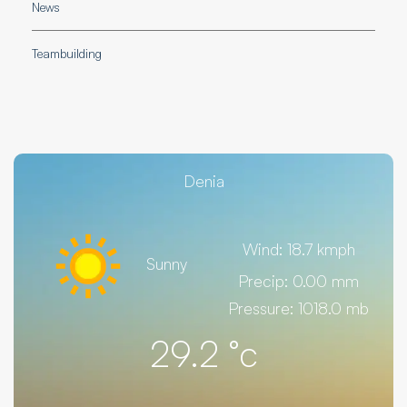
News
Teambuilding
Denia
Wind: 18.7 kmph
Sunny
Precip: 0.00 mm
Pressure: 1018.0 mb
29.2
°c