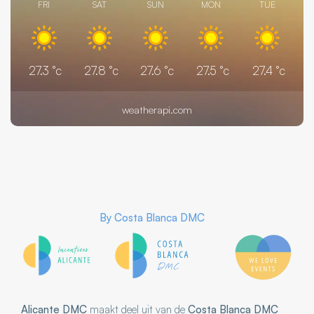
FRI
SAT
SUN
MON
TUE
27.3
°c
27.8
°c
27.6
°c
27.5
°c
27.4
°c
weatherapi.com
By
Costa Blanca DMC
Alicante DMC
maakt deel uit van de
Costa Blanca DMC