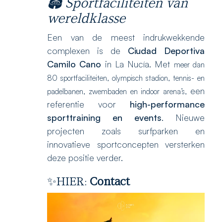
🏟️ Sportfaciliteiten van
wereldklasse
Een van de meest indrukwekkende
complexen is de
Ciudad Deportiva
Camilo Cano
in La Nucía. Met
meer dan
80 sportfaciliteiten,
olympisch stadion,
tennis- en
een
padelbanen,
zwembaden en indoor arena’s,
referentie voor
high-performance
sporttraining en events
. Nieuwe
projecten zoals surfparken en
innovatieve sportconcepten versterken
deze positie verder.
✨HIER:
Contact