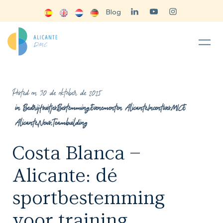
Blog
Posted on 30 de oktober de 2025
in
Bedrijfsuitjes
,
Bestemming
,
Evenementen Alicante
,
Incentives
,
MICE
Alicante
,
News
,
Teambuilding
Costa Blanca –
Alicante: dé
sportbestemming
voor training,